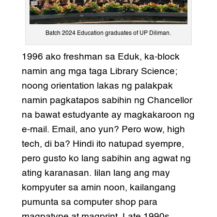
Batch 2024 Education graduates of UP Diliman.
1996 ako freshman sa Eduk, ka-block
namin ang mga taga Library Science;
noong orientation lakas ng palakpak
namin pagkatapos sabihin ng Chancellor
na bawat estudyante ay magkakaroon ng
e-mail. Email, ano yun? Pero wow, high
tech, di ba? Hindi ito natupad syempre,
pero gusto ko lang sabihin ang agwat ng
ating karanasan. Iilan lang ang may
kompyuter sa amin noon, kailangang
pumunta sa computer shop para
magpatype at magprint. Late 1990s