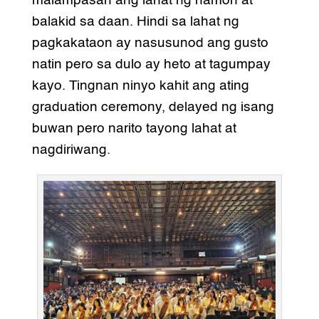
malampasan ang lahat ng hamon at
balakid sa daan. Hindi sa lahat ng
pagkakataon ay nasusunod ang gusto
natin pero sa dulo ay heto at tagumpay
kayo. Tingnan ninyo kahit ang ating
graduation ceremony, delayed ng isang
buwan pero narito tayong lahat at
nagdiriwang.