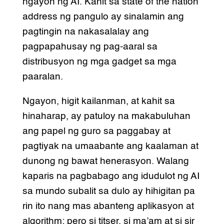
ngayon ng AI. Kahit sa state of the nation
address ng pangulo ay sinalamin ang
pagtingin na nakasalalay ang
pagpapahusay ng pag-aaral sa
distribusyon ng mga gadget sa mga
paaralan.
Ngayon, higit kailanman, at kahit sa
hinaharap, ay patuloy na makabuluhan
ang papel ng guro sa paggabay at
pagtiyak na umaabante ang kaalaman at
dunong ng bawat henerasyon. Walang
kaparis na pagbabago ang idudulot ng AI
sa mundo subalit sa dulo ay hihigitan pa
rin ito nang mas abanteng aplikasyon at
algorithm; pero si titser, si ma’am at si sir