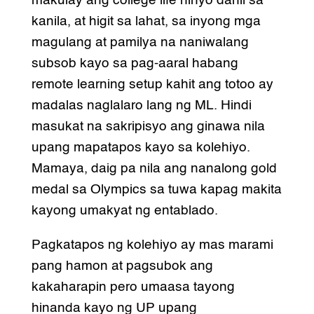
makulay ang college life ninyo dahil sa
kanila, at higit sa lahat, sa inyong mga
magulang at pamilya na naniwalang
subsob kayo sa pag-aaral habang
remote learning setup kahit ang totoo ay
madalas naglalaro lang ng ML. Hindi
masukat na sakripisyo ang ginawa nila
upang mapatapos kayo sa kolehiyo.
Mamaya, daig pa nila ang nanalong gold
medal sa Olympics sa tuwa kapag makita
kayong umakyat ng entablado.
Pagkatapos ng kolehiyo ay mas marami
pang hamon at pagsubok ang
kakaharapin pero umaasa tayong
hinanda kayo ng UP upang