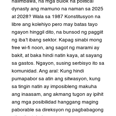
halimbawa, na mga bulok na political
dynasty ang mamuno na naman sa 2025
at 2028? Wala sa 1987 Konstitusyon na
libre ang kolehiyo pero may batas tayo
ngayon hinggil dito, na bunsod ng paggiit
ng iba’t ibang sektor. Kapag sinabi mong
free wi-fi noon, ang sagot ng marami ay
bakit, at baka hindi natin kaya, at sayang
sa gastos. Ngayon, susing serbisyo ito sa
komunidad. Ang aral: Kung hindi
pumapabor sa atin ang sitwasyon, kung
sa tingin natin ay imposibleng makuha
ang inaasam, ang akmang tugon ay ipihit
ang mga posibilidad hanggang maging
paborable sa direksyon ng pagbabagong