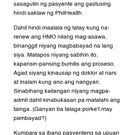
sasagutin ng pasyente ang gastusing
hindi saklaw ng PhilHealth.
Dahil hindi maalala ng tatay kung na-
renew ang HMO nilang mag-asawa,
binanggit niyang magbabayad na lang
siya. Matapos niyang sabihin ito,
kapansin-pansing bumilis ang proseso.
Agad siyang kinausap ng doktor at nars
at inalam kung ano ang nangyari.
Sinabihang kailangan niyang magpa-
admit dahil kinabukasan pa matatahi ang
tainga. (Ganyan ba talaga porke’t may
pambayad?)
Kumpara sa ibang pasyenteng sa upuan