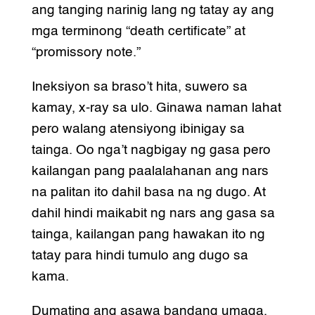
ang tanging narinig lang ng tatay ay ang
mga terminong “death certificate” at
“promissory note.”
Ineksiyon sa braso’t hita, suwero sa
kamay, x-ray sa ulo. Ginawa naman lahat
pero walang atensiyong ibinigay sa
tainga. Oo nga’t nagbigay ng gasa pero
kailangan pang paalalahanan ang nars
na palitan ito dahil basa na ng dugo. At
dahil hindi maikabit ng nars ang gasa sa
tainga, kailangan pang hawakan ito ng
tatay para hindi tumulo ang dugo sa
kama.
Dumating ang asawa bandang umaga,