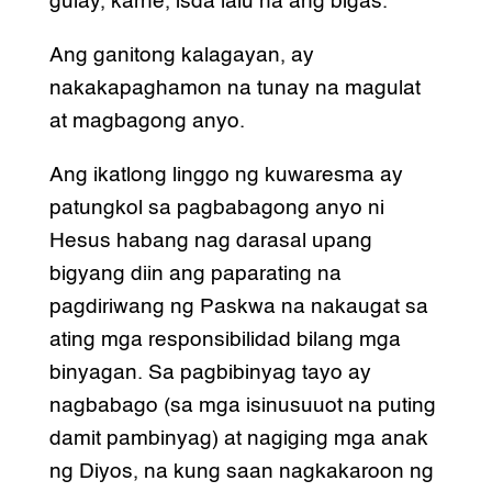
gulay, karne, isda lalu na ang bigas.
Ang ganitong kalagayan, ay
nakakapaghamon na tunay na magulat
at magbagong anyo.
Ang ikatlong linggo ng kuwaresma ay
patungkol sa pagbabagong anyo ni
Hesus habang nag darasal upang
bigyang diin ang paparating na
pagdiriwang ng Paskwa na nakaugat sa
ating mga responsibilidad bilang mga
binyagan. Sa pagbibinyag tayo ay
nagbabago (sa mga isinusuuot na puting
damit pambinyag) at nagiging mga anak
ng Diyos, na kung saan nagkakaroon ng