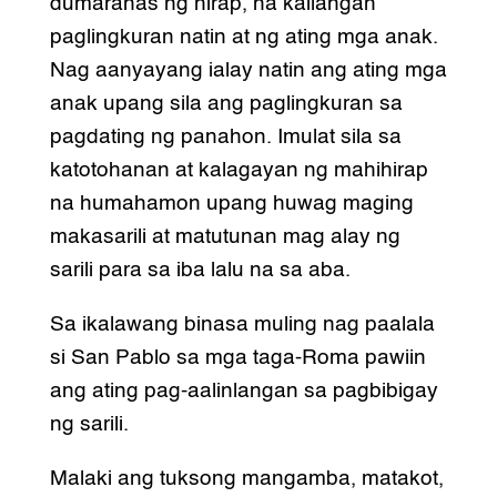
dumaranas ng hirap, na kailangan
paglingkuran natin at ng ating mga anak.
Nag aanyayang ialay natin ang ating mga
anak upang sila ang paglingkuran sa
pagdating ng panahon. Imulat sila sa
katotohanan at kalagayan ng mahihirap
na humahamon upang huwag maging
makasarili at matutunan mag alay ng
sarili para sa iba lalu na sa aba.
Sa ikalawang binasa muling nag paalala
si San Pablo sa mga taga-Roma pawiin
ang ating pag-aalinlangan sa pagbibigay
ng sarili.
Malaki ang tuksong mangamba, matakot,