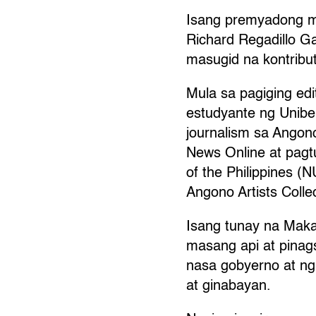
Isang premyadong m
Richard Regadillo Ga
masugid na kontribut
Mula sa pagiging edi
estudyante ng Unibe
journalism sa Angono
News Online at pagtu
of the Philippines (
Angono Artists Colle
Isang tunay na Maka
masang api at pinags
nasa gobyerno at ng 
at ginabayan.