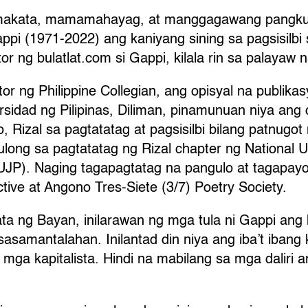
akata, mamamahayag, at manggagawang pangkultu
ppi (1971-2022) ang kaniyang sining sa pagsisilbi
or ng bulatlat.com si Gappi, kilala rin sa palayaw n
tor ng Philippine Collegian, ang opisyal na publika
rsidad ng Pilipinas, Diliman, pinamunuan niya an
, Rizal sa pagtatatag at pagsisilbi bilang patnugo
long sa pagtatatag ng Rizal chapter ng National Un
NUJP). Naging tagapagtatag na pangulo at tagapay
ctive at Angono Tres-Siete (3/7) Poetry Society.
ta ng Bayan, inilarawan ng mga tula ni Gappi ang
asamantalahan. Inilantad din niya ang iba’t ibang
mga kapitalista. Hindi na mabilang sa mga daliri 