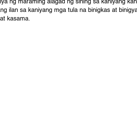
siya ng maraming alagad ng sining sa kaniyang ka
 ang ilan sa kaniyang mga tula na binigkas at bini
o at kasama.