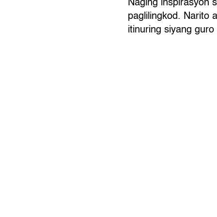
Naging inspirasyon 
paglilingkod. Narito
itinuring siyang gur