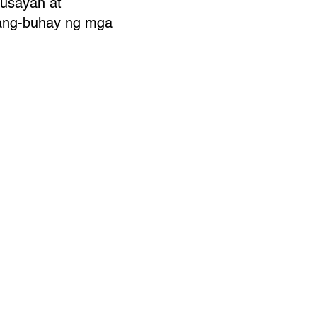
husayan at
gyang-buhay ng mga