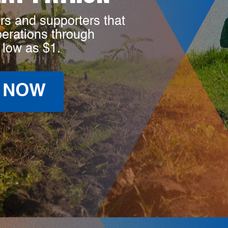
rs and supporters that
perations through
 low as $1.
 NOW