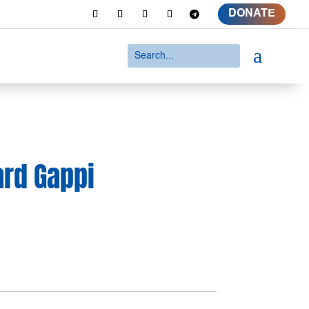
DONATE
a
ard Gappi