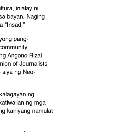
ra, inialay ni
 sa bayan. Naging
a “Insad.”
syong pang-
g community
t ng Angono Rizal
ion of Journalists
o siya ng Neo-
 kalagayan ng
 katiwalian ng mga
ang kaniyang namulat