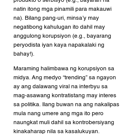
produkto o serbisyo (e.g., bayaran na
natin itong mga pinamili para makauwi
na). Bilang pang-uri, minsa’y may
negatibong kahulugan ito dahil may
anggulong korupsiyon (e.g., bayarang
peryodista iyan kaya napakalaki ng
bahay!).
Maraming halimbawa ng korupsiyon sa
midya. Ang medyo “trending” sa ngayon
ay ang dalawang viral na interbyu sa
mag-asawang kontratistang may interes
sa politika. Ilang buwan na ang nakalipas
mula nang umere ang mga ito pero
naungkat muli dahil sa kontrobersiyang
kinakaharap nila sa kasalukuyan.