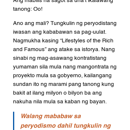
Ang mabilis na sagot sa una’t ikalawang
tanong: Oo!
Ano ang mali? Tungkulin ng peryodistang
iwasan ang kababawan sa pag-uulat.
Nagmukha kasing “Lifestyles of the Rich
and Famous” ang atake sa istorya. Nang
sinabi ng mag-asawang kontratistang
yumaman sila mula nang mangontrata ng
proyekto mula sa gobyerno, kailangang
sundan ito ng marami pang tanong kung
bakit at ilang milyon o bilyon ba ang
nakuha nila mula sa kaban ng bayan.
Walang mababaw sa
peryodismo dahil tungkulin ng