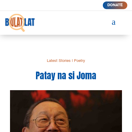
DONATE
a
Latest Stories
|
Poetry
Patay na si Joma