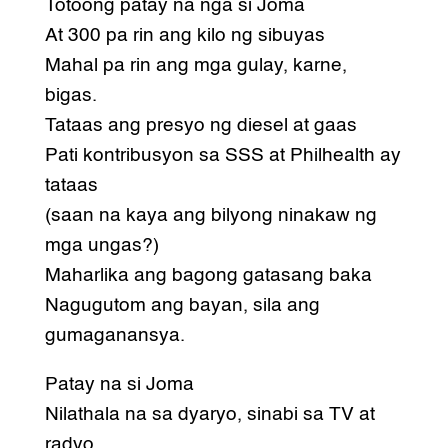
Totoong patay na nga si Joma
At 300 pa rin ang kilo ng sibuyas
Mahal pa rin ang mga gulay, karne,
bigas.
Tataas ang presyo ng diesel at gaas
Pati kontribusyon sa SSS at Philhealth ay
tataas
(saan na kaya ang bilyong ninakaw ng
mga ungas?)
Maharlika ang bagong gatasang baka
Nagugutom ang bayan, sila ang
gumaganansya.
Patay na si Joma
Nilathala na sa dyaryo, sinabi sa TV at
radyo