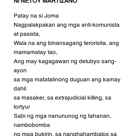
Ni NETOY MARTIZANO
Patay na si Joma
Nagpalakpakan ang mga anti-komunista
at pasista,
Wala na ang binansagang terorisita, ang
mamamatay tao,
Ang may kagagawan ng delubyo sang-
ayon
sa mga matatalinong duguan ang kamay
dahil
sa masaker, sa extrajudicial killing, sa
tortyur
Sabi ng mga nanununog ng tahanan,
nambobomba
ng mga bukirin, sa nanghahambalos sa