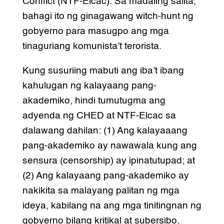
Conflict (NTF-Elcac). Sa madaling salita,
bahagi ito ng ginagawang witch-hunt ng
gobyerno para masugpo ang mga
tinaguriang komunista’t terorista.
Kung susuriing mabuti ang iba’t ibang
kahulugan ng kalayaang pang-
akademiko, hindi tumutugma ang
adyenda ng CHED at NTF-Elcac sa
dalawang dahilan: (1) Ang kalayaaang
pang-akademiko ay nawawala kung ang
sensura (censorship) ay ipinatutupad; at
(2) Ang kalayaang pang-akademiko ay
nakikita sa malayang palitan ng mga
ideya, kabilang na ang mga tinitingnan ng
gobyerno bilang kritikal at subersibo.