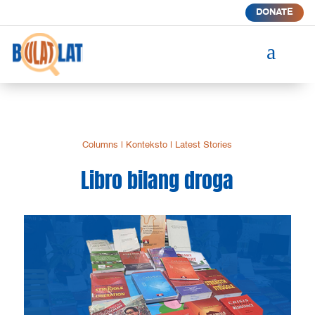
DONATE
a
Columns
|
Konteksto
|
Latest Stories
Libro bilang droga