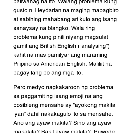
paliwanag na ito. Walang problema kung
gusto ni Heydarian na maging mapagbiro
at sabihing mahabang artikulo ang isang
sanaysay na blangko. Wala ring
problema kung pinili niyang magsulat
gamit ang British English (“analysing”)
kahit na mas pamilyar ang maraming
Pilipino sa American English. Maliliit na
bagay lang po ang mga ito.
Pero medyo nagkakaroon ng problema
sa paggamit ng isang emoji na ang
posibleng mensahe ay “ayokong makita
iyan” dahil nakakagulo ito sa mensahe.
Ano ang ayaw makita? Sino ang ayaw
makakita? Bakit ayaw makita?. Puwede