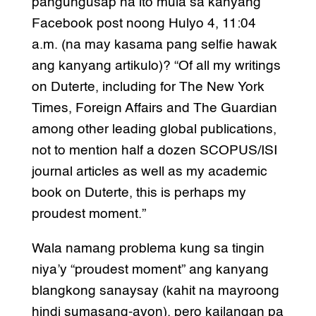
pangungusap na ito mula sa kanyang
Facebook post noong Hulyo 4, 11:04
a.m. (na may kasama pang selfie hawak
ang kanyang artikulo)? “Of all my writings
on Duterte, including for The New York
Times, Foreign Affairs and The Guardian
among other leading global publications,
not to mention half a dozen SCOPUS/ISI
journal articles as well as my academic
book on Duterte, this is perhaps my
proudest moment.”
Wala namang problema kung sa tingin
niya’y “proudest moment” ang kanyang
blangkong sanaysay (kahit na mayroong
hindi sumasang-ayon), pero kailangan pa