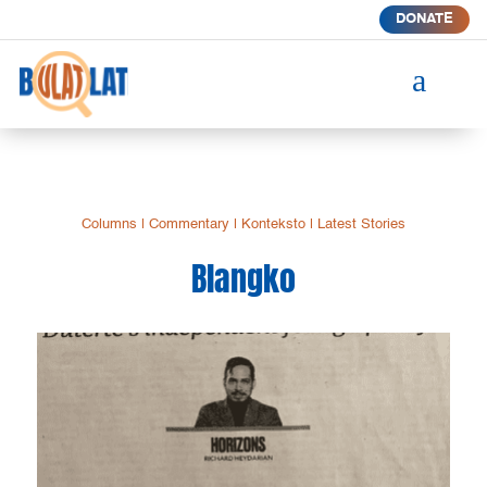
DONATE
a
Columns
|
Commentary
|
Konteksto
|
Latest Stories
Blangko