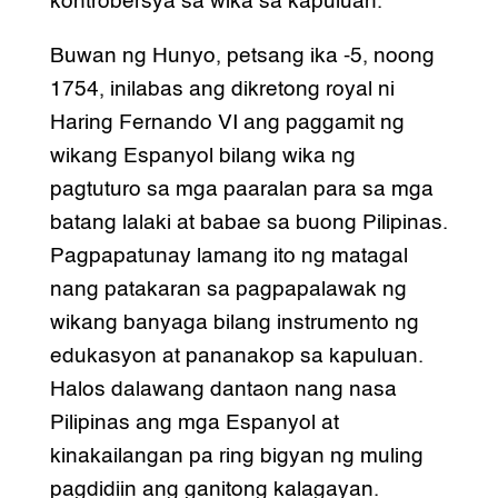
kontrobersya sa wika sa kapuluan.
Buwan ng Hunyo, petsang ika -5, noong
1754, inilabas ang dikretong royal ni
Haring Fernando VI ang paggamit ng
wikang Espanyol bilang wika ng
pagtuturo sa mga paaralan para sa mga
batang lalaki at babae sa buong Pilipinas.
Pagpapatunay lamang ito ng matagal
nang patakaran sa pagpapalawak ng
wikang banyaga bilang instrumento ng
edukasyon at pananakop sa kapuluan.
Halos dalawang dantaon nang nasa
Pilipinas ang mga Espanyol at
kinakailangan pa ring bigyan ng muling
pagdidiin ang ganitong kalagayan.