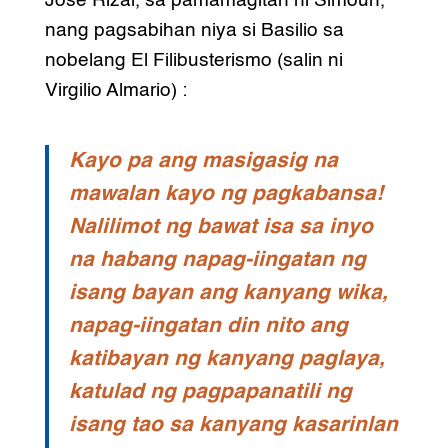
Jose Rizal, sa pamamagitan ni Simoun,
nang pagsabihan niya si Basilio sa
nobelang El Filibusterismo (salin ni
Virgilio Almario) :
Kayo pa ang masigasig na
mawalan kayo ng pagkabansa!
Nalilimot ng bawat isa sa inyo
na habang napag-iingatan ng
isang bayan ang kanyang wika,
napag-iingatan din nito ang
katibayan ng kanyang paglaya,
katulad ng pagpapanatili ng
isang tao sa kanyang kasarinlan