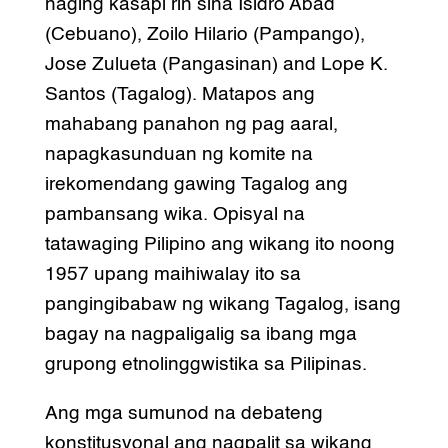
naging kasapi rin sina Isidro Abad
(Cebuano), Zoilo Hilario (Pampango),
Jose Zulueta (Pangasinan) and Lope K.
Santos (Tagalog). Matapos ang
mahabang panahon ng pag aaral,
napagkasunduan ng komite na
irekomendang gawing Tagalog ang
pambansang wika. Opisyal na
tatawaging Pilipino ang wikang ito noong
1957 upang maihiwalay ito sa
pangingibabaw ng wikang Tagalog, isang
bagay na nagpaligalig sa ibang mga
grupong etnolinggwistika sa Pilipinas.
Ang mga sumunod na debateng
konstitusyonal ang nagpalit sa wikang