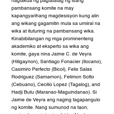
nagtakda ng pagtatatag ng isang
pambansang komite na may
kapangyarihang magdesisyon kung alin
ang wikang gagamitin mula sa umiiral na
wika at ituturing na pambansang wika.
Kinabibilangan ng mga prominenteng
akademiko at eksperto sa wika ang
komite, gaya nina Jaime C. de Veyra
(Hiligaynon), Santiago Fonacier (Ilocano),
Casimiro Perfecto (Bicol), Felix Salas
Rodriguez (Samarnon), Felimon Sotto
(Cebuano), Cecilio Lopez (Tagalog), and
Hadji Butu (Maranao-Maguindanao). Si
Jaime de Veyra ang naging tagapangulo
ng komite. Nang sumunod na taon,