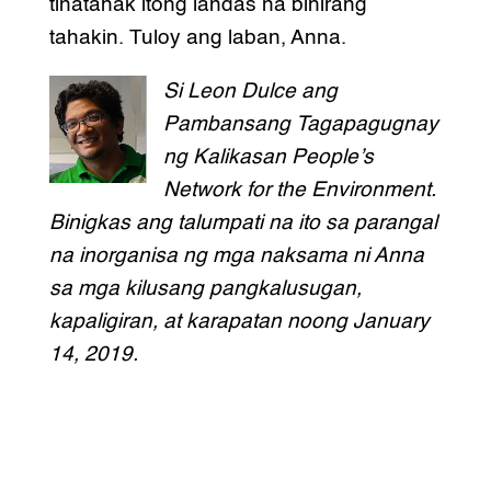
tinatahak itong landas na bihirang
tahakin. Tuloy ang laban, Anna.
Si Leon Dulce ang
Pambansang Tagapagugnay
ng Kalikasan People’s
Network for the Environment.
Binigkas ang talumpati na ito sa parangal
na inorganisa ng mga naksama ni Anna
sa mga kilusang pangkalusugan,
kapaligiran, at karapatan noong January
14, 2019.