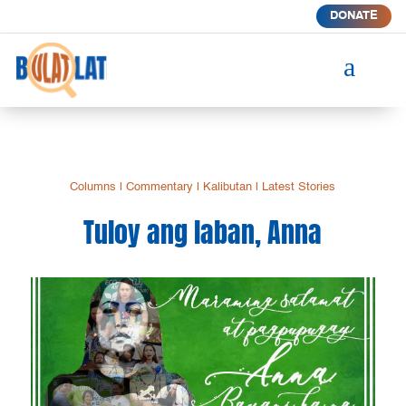
DONATE
a
Columns
|
Commentary
|
Kalibutan
|
Latest Stories
Tuloy ang laban, Anna