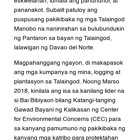
eskwelahan, lumala ang panunuhol, at
pananakot. Subalit patuloy ang
puspusang pakikibaka ng mga Talaingod
Manobo na naninirahan sa bulubundukin
ng Pantaron sa bayan ng Talaingod,
lalawigan ng Davao del Norte.
Magpahanggang ngayon, di makapasok
ang mga kumpanya ng mina, logging at
plantasyon sa Talaingod. Noong Marso
2018, kinilala ang isa sa kanilang lider na
si Bai Bibiyaon bilang Katangi-tanging
Gawad Bayani ng Kalikasan ng Center
for Environmental Concerns (CEC) para
sa kanyang pamumuno ng pakikibaka ng
kanyang mga katribo para protektahan