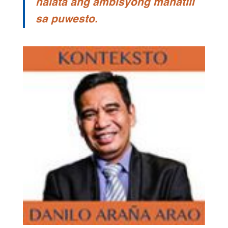
halata ang ambisyong manatili
sa puwesto.