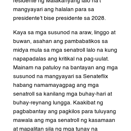
residente ng Malakanyang lalo na’t
mangyayari ang halalan para sa
presidente’t bise presidente sa 2028.
Kaya sa mga susunod na araw, linggo at
buwan, asahan ang pambabatikos sa
midya mula sa mga senatroll lalo na kung
napapadalas ang kritikal na pag-uulat.
Mainam na patuloy na bantayan ang mga
susunod na mangyayari sa Senateflix
habang namamayagpag ang mga
senatroll sa kanilang mga buhay-hari at
buhay-reynang lungga. Kaakibat ng
pagbabantay ang pagkilos para tuluyang
mawala ang mga senatroll ng kasamaan
at mapalitan sila ng mga tunay na