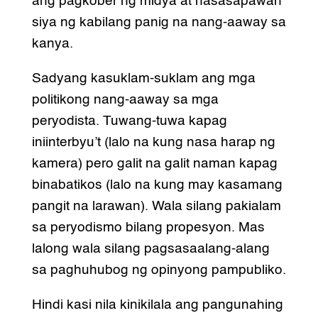
ang pagkober ng midya at nasasapawan
siya ng kabilang panig na nang-aaway sa
kanya.
Sadyang kasuklam-suklam ang mga
politikong nang-aaway sa mga
peryodista. Tuwang-tuwa kapag
iniinterbyu’t (lalo na kung nasa harap ng
kamera) pero galit na galit naman kapag
binabatikos (lalo na kung may kasamang
pangit na larawan). Wala silang pakialam
sa peryodismo bilang propesyon. Mas
lalong wala silang pagsasaalang-alang
sa paghuhubog ng opinyong pampubliko.
Hindi kasi nila kinikilala ang pangunahing