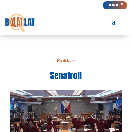
DONATE
a
Konteksto
Senatroll