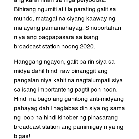
ang karamihan sa mga peryodista.
Bihirang ngumiti at tila parating galit sa
mundo, matagal na siyang kaaway ng
malayang pamamahayag. Sinuportahan
niya ang pagpapasara sa isang
broadcast station noong 2020.
Hanggang ngayon, galit pa rin siya sa
midya dahil hindi raw binanggit ang
pangalan niya kahit na nagtalumpati siya
sa isang importanteng pagtitipon noon.
Hindi na bago ang ganitong anti-midyang
pahayag dahil naglabas din siya ng sama
ng loob na hindi kinober ng pinasarang
broadcast station ang pamimigay niya ng
bigas!