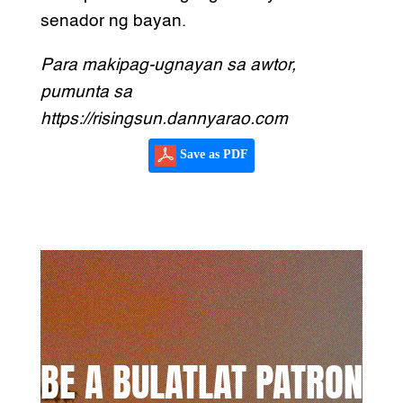
senador ng bayan.
Para makipag-ugnayan sa awtor,
pumunta sa
https://risingsun.dannyarao.com
Save as PDF
BE A BULATLAT PATRON