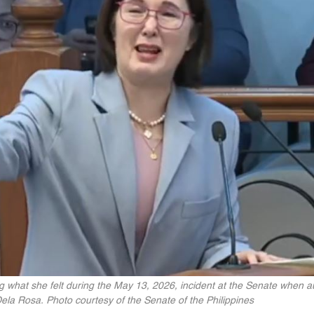
g what she felt during the May 13, 2026, incident at the Senate when au
ela Rosa. Photo courtesy of the Senate of the Philippines