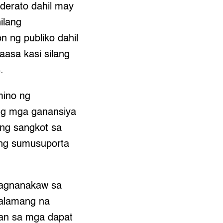
iderato dahil may
ilang
n ng publiko dahil
aasa kasi silang
.
mino ng
ng mga ganansiya
ang sangkot sa
ang sumusuporta
pagnanakaw sa
malamang na
man sa mga dapat