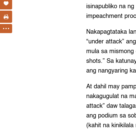
isinapubliko na ng
impeachment proce
Nakapagtataka la
“under attack” an
mula sa mismong g
shots.” Sa katuna
ang nangyaring ka
At dahil may pamp
nakagugulat na ma
attack” daw talag
ang podium sa sob
(kahit na kinikil