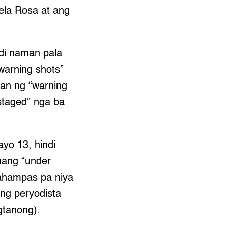
dela Rosa at ang
di naman pala
warning shots”
gan ng “warning
staged” nga ba
yo 13, hindi
hang “under
nahampas pa niya
ang peryodista
gtanong).