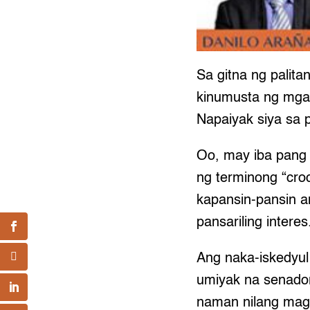
Sa gitna ng palita
kinumusta ng mga 
Napaiyak siya sa 
Oo, may iba pang
ng terminong “croc
kapansin-pansin a
pansariling interes
Ang naka-iskedyul
umiyak na senador 
naman nilang magp