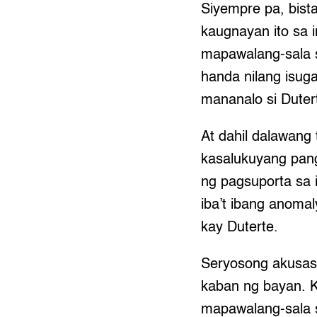
Siyempre pa, bista
kaugnayan ito sa i
mapawalang-sala s
handa nilang isug
mananalo si Duter
At dahil dalawang
kasalukuyang pan
ng pagsuporta sa 
iba’t ibang anoma
kay Duterte.
Seryosong akusas
kaban ng bayan. K
mapawalang-sala s