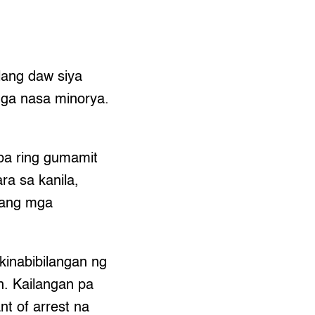
 lang daw siya
mga nasa minorya.
ba ring gumamit
ra sa kanila,
o ang mga
inabibilangan ng
n. Kailangan pa
t of arrest na