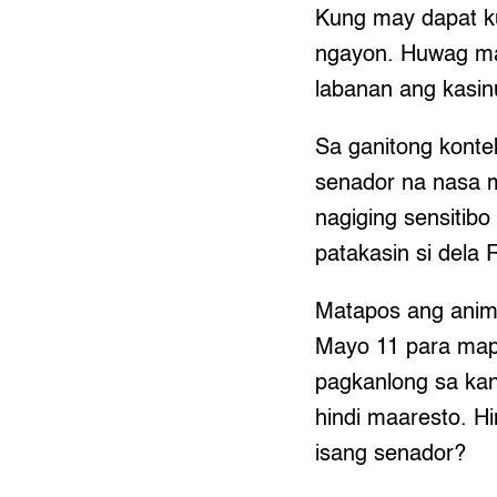
Kung may dapat ku
ngayon. Huwag mag
labanan ang kasin
Sa ganitong kontek
senador na nasa 
nagiging sensitibo
patakasin si dela
Matapos ang anim
Mayo 11 para ma
pagkanlong sa kan
hindi maaresto. Hi
isang senador?