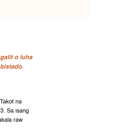
alit o luha
bistado.
Takot na
13. Sa isang
akala raw