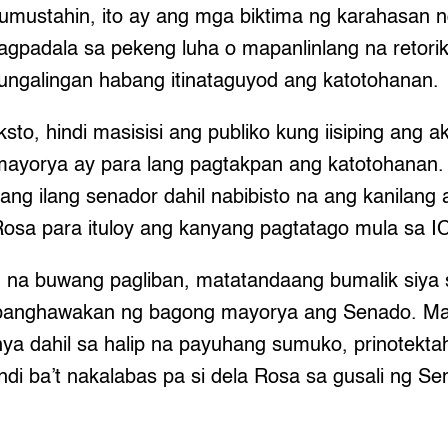
mustahin, ito ay ang mga biktima ng karahasan n
padala sa pekeng luha o mapanlinlang na retorik
ungalingan habang itinataguyod ang katotohanan.
sto, hindi masisisi ang publiko kung iisiping ang ak
mayorya ay para lang pagtakpan ang katotohanan
 ang ilang senador dahil nabibisto na ang kanilan
 Rosa para ituloy ang kanyang pagtatago mula sa I
 na buwang pagliban, matatandaang bumalik siya
panghawakan ng bagong mayorya ang Senado. Ma
ya dahil sa halip na payuhang sumuko, prinotekta
ndi ba’t nakalabas pa si dela Rosa sa gusali ng S