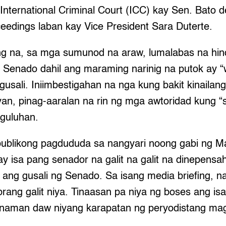
 International Criminal Court (ICC) kay Sen. Bato 
edings laban kay Vice President Sara Duterte.
ng na, sa mga sumunod na araw, lumalabas na hin
g Senado dahil ang maraming narinig na putok ay “
usali. Iniimbestigahan na nga kung bakit kinailan
yan, pinag-aaralan na rin ng mga awtoridad kung “
guluhan.
ublikong pagdududa sa nangyari noong gabi ng Ma
y isa pang senador na galit na galit na dinepensa
a ang gusali ng Senado. Sa isang media briefing, 
rang galit niya. Tinaasan pa niya ng boses ang is
ala naman daw niyang karapatan ng peryodistang ma