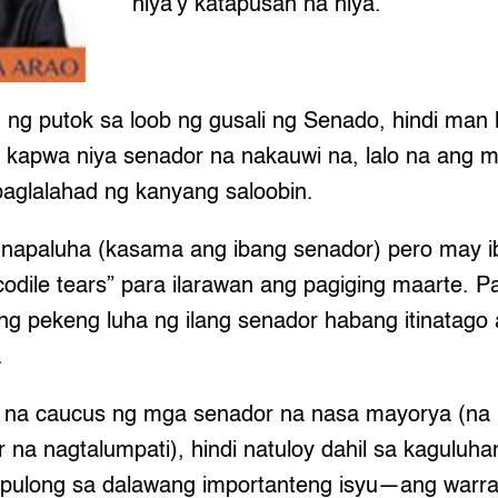
niya’y katapusan na niya.
n ng putok sa loob ng gusali ng Senado, hindi man
kapwa niya senador na nakauwi na, lalo na ang 
paglalahad ng kanyang saloobin.
 napaluha (kasama ang ibang senador) pero may i
odile tears” para ilarawan ang pagiging maarte. Pa
ng pekeng luha ng ilang senador habang itinatag
.
 na caucus ng mga senador na nasa mayorya (na k
na nagtalumpati), hindi natuloy dahil sa kaguluha
ulong sa dalawang importanteng isyu—ang warran