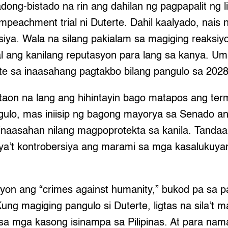
dong-bistado na rin ang dahilan ng pagpapalit ng l
mpeachment trial ni Duterte. Dahil kaalyado, nais n
iya. Wala na silang pakialam sa magiging reaksiyo
al ang kanilang reputasyon para lang sa kanya. Um
te sa inaasahang pagtakbo bilang pangulo sa 2028
 taon na lang ang hihintayin bago matapos ang ter
gulo, mas iniisip ng bagong mayorya sa Senado a
inaasahan nilang magpoprotekta sa kanila. Tanda
lya’t kontrobersiya ang marami sa mga kasalukuy
yon ang “crimes against humanity,” bukod pa sa 
ung magiging pangulo si Duterte, ligtas na sila’t 
a mga kasong isinampa sa Pilipinas. At para na