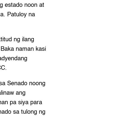
g estado noon at
a. Patuloy na
titud ng ilang
. Baka naman kasi
g adyendang
CC.
 sa Senado noong
linaw ang
han pa siya para
enado sa tulong ng