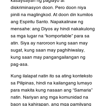
kasaysayan ng paglayo at
diskriminasyon doon. Pero doon niya
pinili na maglingkod. At doon din kumilos
ang Espiritu Santo. Napakalinaw ng
mensahe: ang Diyos ay hindi nakakulong
sa mga lugar na “komportable” para sa
atin. Siya ay naroroon kung saan may
sugat, kung saan may paghihiwalay,
kung saan may pangangailangan ng
pag-asa.
Kung ilalapat natin ito sa ating konteksto
sa Pilipinas, hindi na kailangang lumayo
para makita kung nasaan ang “Samaria”
natin. Nariyan ang mga komunidad na
baon sa kahirapan, ang mga pamilyang