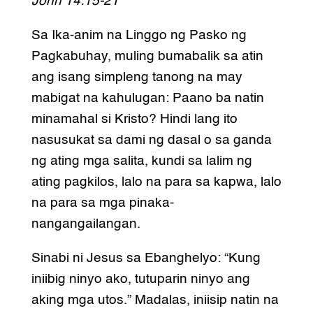
John 14:15-21
Sa Ika-anim na Linggo ng Pasko ng
Pagkabuhay, muling bumabalik sa atin
ang isang simpleng tanong na may
mabigat na kahulugan: Paano ba natin
minamahal si Kristo? Hindi lang ito
nasusukat sa dami ng dasal o sa ganda
ng ating mga salita, kundi sa lalim ng
ating pagkilos, lalo na para sa kapwa, lalo
na para sa mga pinaka-
nangangailangan.
Sinabi ni Jesus sa Ebanghelyo: “Kung
iniibig ninyo ako, tutuparin ninyo ang
aking mga utos.” Madalas, iniisip natin na