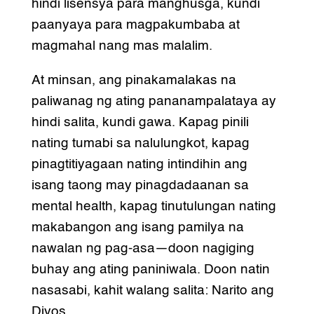
hindi lisensya para manghusga, kundi
paanyaya para magpakumbaba at
magmahal nang mas malalim.
At minsan, ang pinakamalakas na
paliwanag ng ating pananampalataya ay
hindi salita, kundi gawa. Kapag pinili
nating tumabi sa nalulungkot, kapag
pinagtitiyagaan nating intindihin ang
isang taong may pinagdadaanan sa
mental health, kapag tinutulungan nating
makabangon ang isang pamilya na
nawalan ng pag-asa—doon nagiging
buhay ang ating paniniwala. Doon natin
nasasabi, kahit walang salita: Narito ang
Diyos.