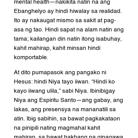
mental health—nakikita natin na ang
Ebanghelyo ay hindi hiwalay sa realidad.
Ito ay nakaugat mismo sa sakit at pag-
asa ng tao. Hindi sapat na alam natin ang
tama; kailangan din natin itong isabuhay,
kahit mahirap, kahit minsan hindi
komportable.
At dito pumapasok ang pangako ni
Hesus: hindi Niya tayo iiwan. “Hindi ko
kayo iiwang ulila,” sabi Niya. Ibinibigay
Niya ang Espiritu Santo—ang gabay, ang
lakas, ang presensya na mananatili sa
atin. Ibig sabihin, sa bawat pagkakataon
na pinipili nating magmahal kahit
mahirap, sa bawat hakbang na ginagawa