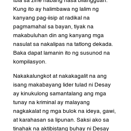
tula sa zine habang nasa bilangguan.
Kung ito ay halimbawa ng lalim ng
kanyang pag-iisip at radikal na
pagmamahal sa bayan, tiyak na
makabuluhan din ang kanyang mga
nasulat sa nakalipas na tatlong dekada.
Baka dapat lamanin ito ng susunod na
kompilasyon.
Nakakalungkot at nakakagalit na ang
isang makabayang lider tulad ni Desay
ay kinukulong samantalang ang mga
tunay na kriminal ay malayang
nagkakalat ng mga bulok na ideya, gawi,
at karahasan sa lipunan. Saksi ako sa
tinahak na aktibistang buhay ni Desay