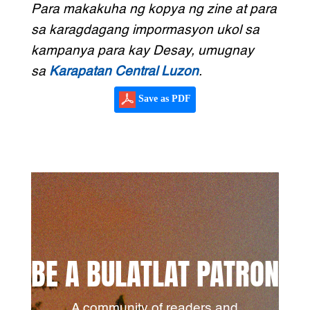
Para makakuha ng kopya ng zine at para
sa karagdagang impormasyon ukol sa
kampanya para kay Desay, umugnay
sa
Karapatan Central Luzon
.
Save as PDF
BE A BULATLAT PATRON
A community of readers and