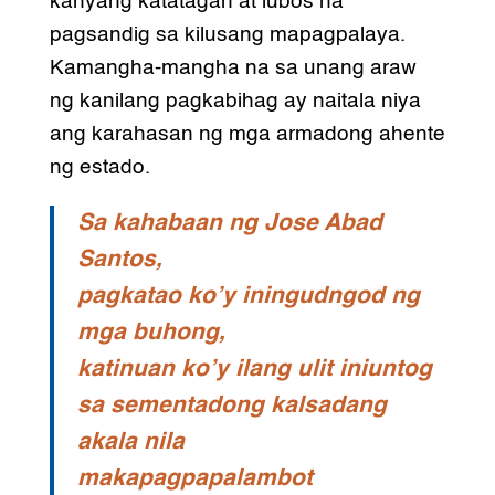
kanyang katatagan at lubos na
pagsandig sa kilusang mapagpalaya.
Kamangha-mangha na sa unang araw
ng kanilang pagkabihag ay naitala niya
ang karahasan ng mga armadong ahente
ng estado.
Sa kahabaan ng Jose Abad
Santos,
pagkatao ko’y iningudngod ng
mga buhong,
katinuan ko’y ilang ulit iniuntog
sa sementadong kalsadang
akala nila
makapagpapalambot