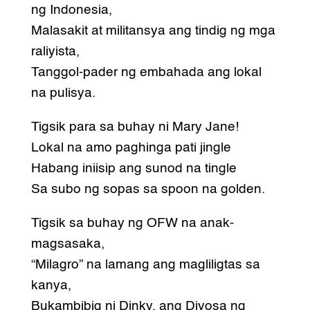
ng Indonesia,
Malasakit at militansya ang tindig ng mga
raliyista,
Tanggol-pader ng embahada ang lokal
na pulisya.
Tigsik para sa buhay ni Mary Jane!
Lokal na amo paghinga pati jingle
Habang iniisip ang sunod na tingle
Sa subo ng sopas sa spoon na golden.
Tigsik sa buhay ng OFW na anak-
magsasaka,
“Milagro” na lamang ang magliligtas sa
kanya,
Bukambibig ni Dinky, ang Diyosa ng