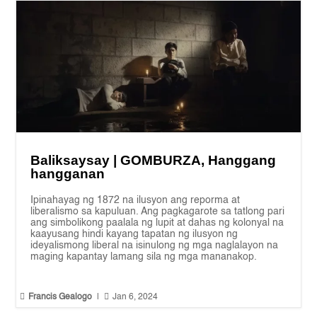
Baliksaysay | GOMBURZA, Hanggang
hangganan
Ipinahayag ng 1872 na ilusyon ang reporma at
liberalismo sa kapuluan. Ang pagkagarote sa tatlong pari
ang simbolikong paalala ng lupit at dahas ng kolonyal na
kaayusang hindi kayang tapatan ng ilusyon ng
ideyalismong liberal na isinulong ng mga naglalayon na
maging kapantay lamang sila ng mga mananakop.


Francis Gealogo
|
Jan 6, 2024