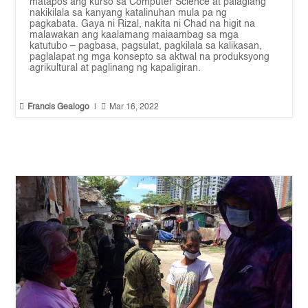
matapos ang kurso sa Computer Science at palagiang
nakikilala sa kanyang katalinuhan mula pa ng
pagkabata. Gaya ni Rizal, nakita ni Chad na higit na
malawakan ang kaalamang maiaambag sa mga
katutubo – pagbasa, pagsulat, pagkilala sa kalikasan,
paglalapat ng mga konsepto sa aktwal na produksyong
agrikultural at paglinang ng kapaligiran.


Francis Gealogo
|
Mar 16, 2022