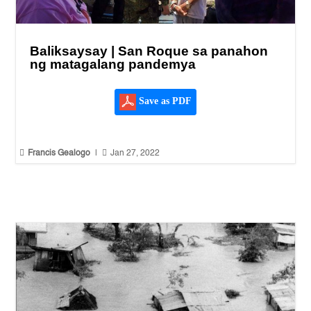
Baliksaysay | San Roque sa panahon
ng matagalang pandemya
Save as PDF


Francis Gealogo
|
Jan 27, 2022