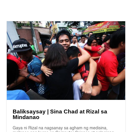
Baliksaysay | Sina Chad at Rizal sa
Mindanao
Gaya ni Rizal na nagsanay sa agham ng medisina,