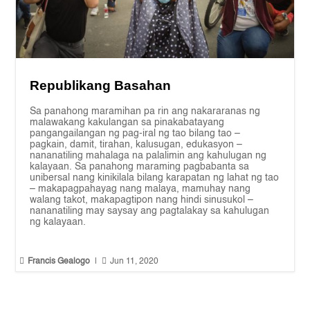
Republikang Basahan
Sa panahong maramihan pa rin ang nakararanas ng
malawakang kakulangan sa pinakabatayang
pangangailangan ng pag-iral ng tao bilang tao –
pagkain, damit, tirahan, kalusugan, edukasyon –
nananatiling mahalaga na palalimin ang kahulugan ng
kalayaan. Sa panahong maraming pagbabanta sa
unibersal nang kinikilala bilang karapatan ng lahat ng tao
– makapagpahayag nang malaya, mamuhay nang
walang takot, makapagtipon nang hindi sinusukol –
nananatiling may saysay ang pagtalakay sa kahulugan
ng kalayaan.


Francis Gealogo
|
Jun 11, 2020