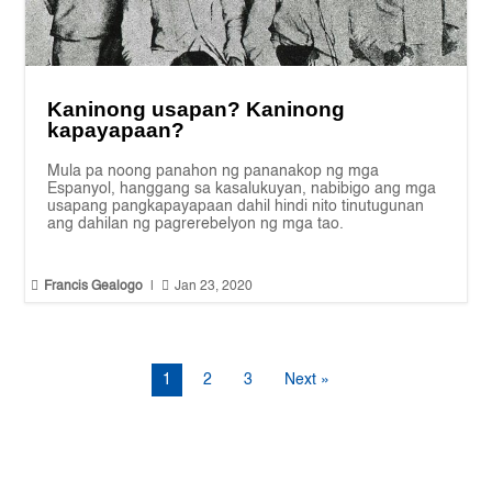
Kaninong usapan? Kaninong
kapayapaan?
Mula pa noong panahon ng pananakop ng mga
Espanyol, hanggang sa kasalukuyan, nabibigo ang mga
usapang pangkapayapaan dahil hindi nito tinutugunan
ang dahilan ng pagrerebelyon ng mga tao.


Francis Gealogo
|
Jan 23, 2020
1
2
3
Next »