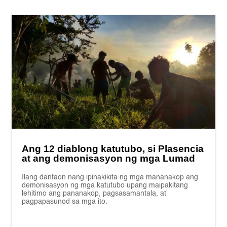
Ang 12 diablong katutubo, si Plasencia
at ang demonisasyon ng mga Lumad
Ilang dantaon nang ipinakikita ng mga mananakop ang
demonisasyon ng mga katutubo upang maipakitang
lehitimo ang pananakop, pagsasamantala, at
pagpapasunod sa mga ito.