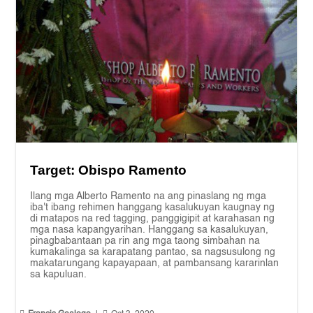
Target: Obispo Ramento
Ilang mga Alberto Ramento na ang pinaslang ng mga
iba't ibang rehimen hanggang kasalukuyan kaugnay ng
di matapos na red tagging, panggigipit at karahasan ng
mga nasa kapangyarihan. Hanggang sa kasalukuyan,
pinagbabantaan pa rin ang mga taong simbahan na
kumakalinga sa karapatang pantao, sa nagsusulong ng
makatarungang kapayapaan, at pambansang kararinlan
sa kapuluan.