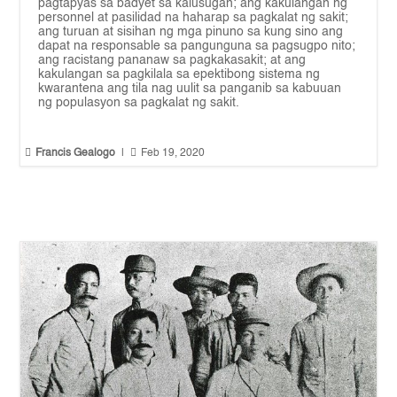
pagtapyas sa badyet sa kalusugan; ang kakulangan ng
personnel at pasilidad na haharap sa pagkalat ng sakit;
ang turuan at sisihan ng mga pinuno sa kung sino ang
dapat na responsable sa pangunguna sa pagsugpo nito;
ang racistang pananaw sa pagkakasakit; at ang
kakulangan sa pagkilala sa epektibong sistema ng
kwarantena ang tila nag uulit sa panganib sa kabuuan
ng populasyon sa pagkalat ng sakit.


Francis Gealogo
|
Feb 19, 2020