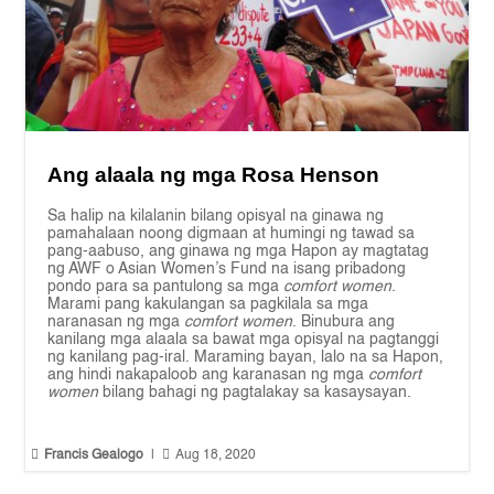
Ang alaala ng mga Rosa Henson
Sa halip na kilalanin bilang opisyal na ginawa ng
pamahalaan noong digmaan at humingi ng tawad sa
pang-aabuso, ang ginawa ng mga Hapon ay magtatag
ng AWF o Asian Women’s Fund na isang pribadong
pondo para sa pantulong sa mga
comfort women
.
Marami pang kakulangan sa pagkilala sa mga
naranasan ng mga
comfort women
. Binubura ang
kanilang mga alaala sa bawat mga opisyal na pagtanggi
ng kanilang pag-iral. Maraming bayan, lalo na sa Hapon,
ang hindi nakapaloob ang karanasan ng mga
comfort
women
bilang bahagi ng pagtalakay sa kasaysayan.


Francis Gealogo
|
Aug 18, 2020