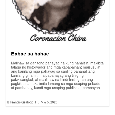
Babae sa babae
Malinaw sa ganitong pahayag na kung nanaisin, makikita
talaga ng historyador ang mga kababaihan; maisusulat
ang kanilang mga pahayag sa sariling pananalitang
kanilang ginamit; maipapahayag ang tinig ng
pakikisangkot, at malilinaw na hindi tinitingnan ang
pagkilos na nakalimita lamang sa mga usaping pribado
at pambahay, kundi mga usaping publiko at pambayan.


Francis Gealogo
|
Mar 5, 2020