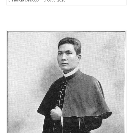


Francis Gealogo
|
Oct 3, 2020